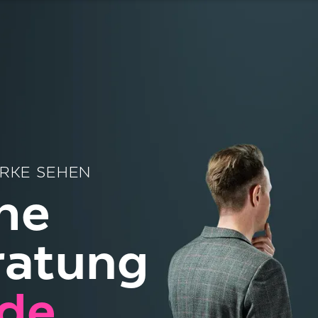
ARKE SEHEN
he
ratung
de