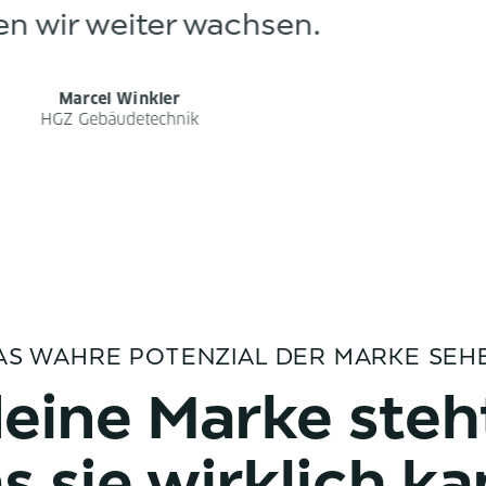
– und megastolz auf des Ergebnis
Simon Schnetzer
Jugendforschung & Leadership-Coaching
AS WAHRE POTENZIAL DER MARKE SEH
eine Marke steh
s sie wirklich ka