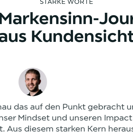
STARKE WORTE
 Markensinn-Jou
aus Kundensich
kensinn-Journey war intensiv un
ar gut so,denn wir sind nicht nur
ch als Unternehmer enorm dara