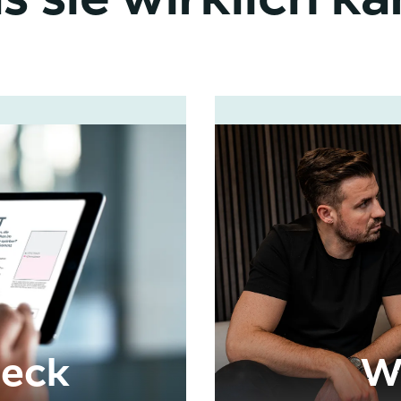
eck
W