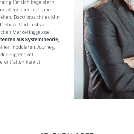
ltig für sich begeistern
 vor allem aber muss die
ehen. Dazu braucht es Mut
tt Show. Und Lust auf
ichen Marketing­getöse.
enzen aus System­theorie,
iner modularen Journey,
oder High-Level
 entfalten kannst.