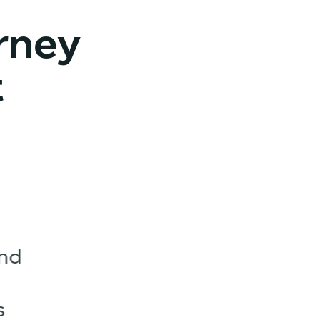
rney
t
d fordernd.
 als Marke
n gewachsen