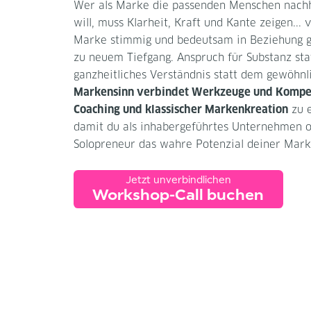
Wer als Marke die passenden Menschen nachha
will, muss Klarheit, Kraft und Kante zeigen...
Marke stimmig und bedeutsam in Beziehung g
zu neuem Tiefgang. Anspruch für Substanz sta
ganz­heitliches Verständnis statt dem gewöhnl
Markensinn verbindet Werkzeuge und Kompet
Coaching und klassischer Marken­kreation
zu e
damit du als inhaber­geführtes Unter­nehmen 
Solopreneur das wahre Potenzial deiner Marke
Jetzt unverbindlichen
Workshop-Call buchen