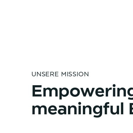
35 Jahre
Erfahrung
Wir sind Experten in Sachen
Marken-Potenzial
UNSERE MISSION
Empowerin
meaningful 