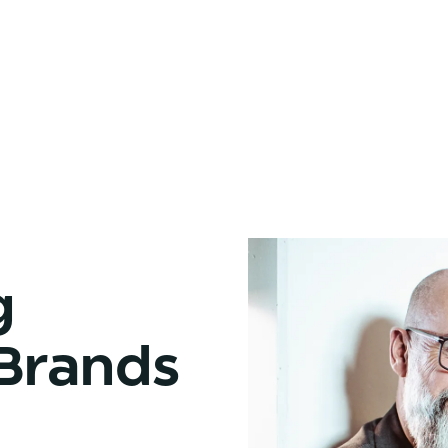
Macher auf
Augenhöhe
Für inhabergeführte Brands
& High‑Level Solopreneure
g
Brands