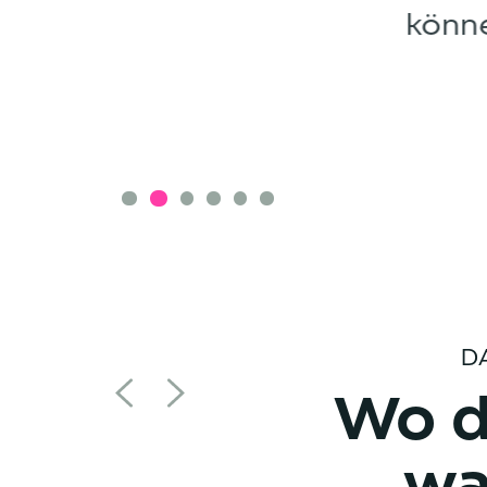
Slide 2 of 6.
D
Wo d
wa