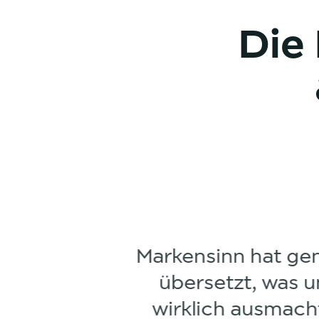
Die
Unsere Mar
Und das w
sondern au